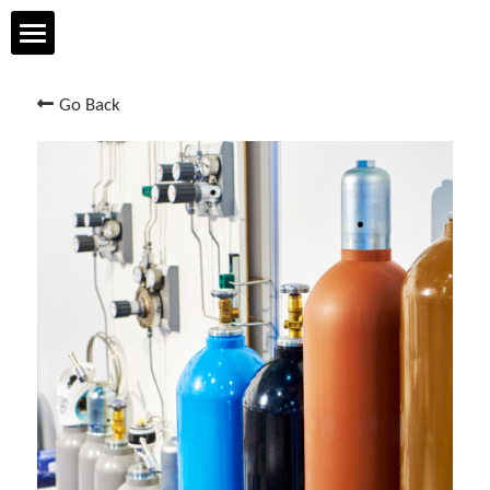
Home Page
Go Back
YOODATECH
Products & Services
R&D & Technology
Safety & Quality
Talent & Development
Contact us